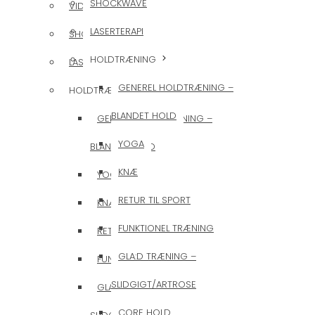
SHOCKWAVE
VIDERE FORLØB
LASERTERAPI
SHOCKWAVE
HOLDTRÆNING
LASERTERAPI
GENEREL HOLDTRÆNING –
HOLDTRÆNING
BLANDET HOLD
GENEREL HOLDTRÆNING –
YOGA
BLANDET HOLD
KNÆ
YOGA
RETUR TIL SPORT
KNÆ
FUNKTIONEL TRÆNING
RETUR TIL SPORT
GLA:D TRÆNING –
FUNKTIONEL TRÆNING
SLIDGIGT/ARTROSE
GLA:D TRÆNING –
CORE HOLD