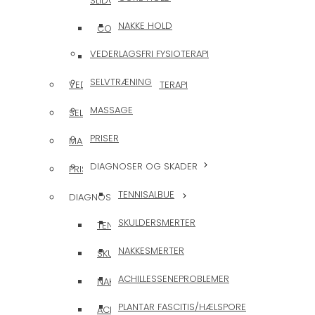
SLIDGIGT/ARTROSE
NAKKE HOLD
CORE HOLD
VEDERLAGSFRI FYSIOTERAPI
NAKKE HOLD
SELVTRÆNING
VEDERLAGSFRI FYSIOTERAPI
MASSAGE
SELVTRÆNING
PRISER
MASSAGE
DIAGNOSER OG SKADER
PRISER
TENNISALBUE
DIAGNOSER OG SKADER
SKULDERSMERTER
TENNISALBUE
NAKKESMERTER
SKULDERSMERTER
ACHILLESSENEPROBLEMER
NAKKESMERTER
PLANTAR FASCITIS/HÆLSPORE
ACHILLESSENEPROBLEMER