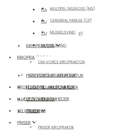
MULTIPEL SKLEROSE (MS)
PLANTAR FASCITIS/HÆLSPORE
CEREBRAL PARESE (CP)
MULTIPEL SKLEROSE (MS)
MUSKELSVIND
CEREBRAL PARESE (CP)
KIROPRAKTOR
MUSKELSVIND
KIROPRAKTOR
OM VORES KIROPRAKTOR
PROFESSIONEL AKUPUNKTUR
OM VORES KIROPRAKTOR
PROFESSIONEL AKUPUNKTUR
HJÆLP TIL VIRKSOMHEDER
HJÆLP TIL VIRKSOMHEDER
SELVTRÆNING
SELVTRÆNING
PRISER
PRISER
PRISER KIROPRAKTIK