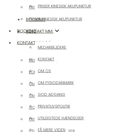
PRISER KINESISK AKUPUNKTUR
PRISER KIROPRAKTIK
BOOKING
PRISER KINESISK AKUPUNKTUR
BOOKING
KONTAKT MM.
KONTAKT MM.
MEDARBEJDERE
KONTAKT
MEDARBEJDERE
OM OS
KONTAKT
OM FYSIODANMARK
OM OS
GOD ADGANG
OM FYSIODANMARK
PRIVATLIVSPOLITIK
GOD ADGANG
UTILSIGTEDE HÆNDELSER
PRIVATLIVSPOLITIK
FÅ MERE VIDEN
UTILSIGTEDE HÆNDELSER