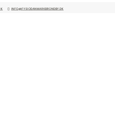
RK
INFO@FYSIODANMARKBRONDBY.DK