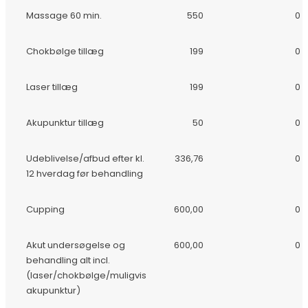
Massage 60 min.
550
0
Chokbølge tillæg
199
0
Laser tillæg
199
0
Akupunktur tillæg
50
0
Udeblivelse/afbud efter kl.
336,76
0
12 hverdag før behandling
Cupping
600,00
0
Akut undersøgelse og
600,00
0
behandling alt incl.
(laser/chokbølge/muligvis
akupunktur)