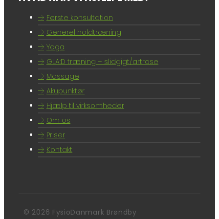
Første konsultation
Generel holdtræning
Yoga
GLA:D træning – slidgigt/artrose
Massage
Akupunktør
Hjælp til virksomheder
Om os
Priser
Kontakt
© 2026 FysioDanmark Brøndby