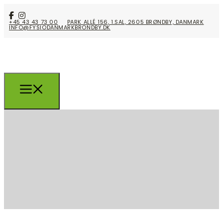
+45 43 43 73 00
PARK ALLÉ 156, 1.SAL, 2605 BRØNDBY, DANMARK
INFO@FYSIODANMARKBRONDBY.DK