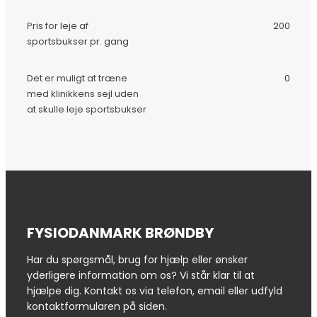
Pris for leje af
200
sportsbukser pr. gang
Det er muligt at træne
0
med klinikkens sejl uden
at skulle leje sportsbukser
FYSIODANMARK BRØNDBY
Har du spørgsmål, brug for hjælp eller ønsker
yderligere information om os? Vi står klar til at
hjælpe dig. Kontakt os via telefon, email eller udfyld
kontaktformularen på siden.