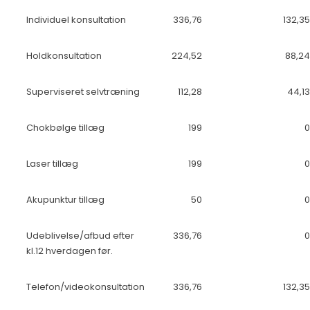
Individuel konsultation
336,76
132,35
Holdkonsultation
224,52
88,24
Superviseret selvtræning
112,28
44,13
Chokbølge tillæg
199
0
Laser tillæg
199
0
Akupunktur tillæg
50
0
Udeblivelse/afbud efter
336,76
0
kl.12 hverdagen før.
Telefon/videokonsultation
336,76
132,35