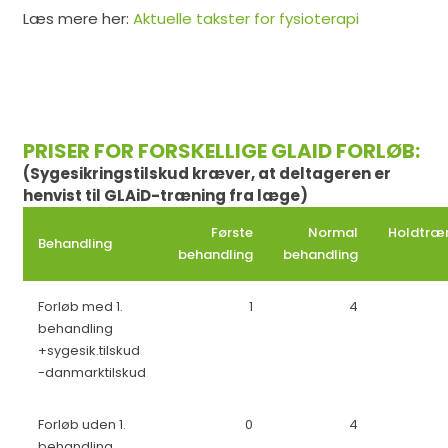
Læs mere her:
Aktuelle takster for fysioterapi
PRISER FOR FORSKELLIGE GLAID FORLØB:
(Sygesikringstilskud kræver, at deltageren er
henvist til GLAiD-træning fra læge)
Første
Normal
Holdtræ
Behandling
behandling
behandling
Forløb med 1.
1
4
behandling
+sygesik.tilskud
-danmarktilskud
Forløb uden 1.
0
4
behandling