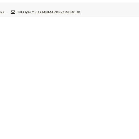
ARK
INFO@FYSIODANMARKBRONDBY.DK