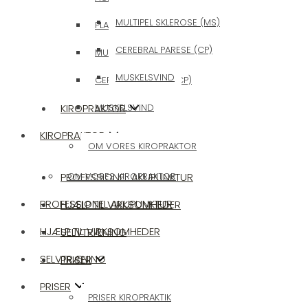
MULTIPEL SKLEROSE (MS)
PLANTAR FASCITIS/HÆLSPORE
CEREBRAL PARESE (CP)
MULTIPEL SKLEROSE (MS)
MUSKELSVIND
CEREBRAL PARESE (CP)
KIROPRAKTOR
MUSKELSVIND
KIROPRAKTOR
OM VORES KIROPRAKTOR
PROFESSIONEL AKUPUNKTUR
OM VORES KIROPRAKTOR
PROFESSIONEL AKUPUNKTUR
HJÆLP TIL VIRKSOMHEDER
HJÆLP TIL VIRKSOMHEDER
SELVTRÆNING
SELVTRÆNING
PRISER
PRISER
PRISER KIROPRAKTIK