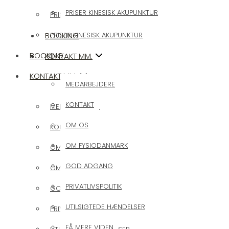
PRISER KINESISK AKUPUNKTUR
PRISER KIROPRAKTIK
BOOKING
PRISER KINESISK AKUPUNKTUR
BOOKING
KONTAKT MM.
KONTAKT MM.
MEDARBEJDERE
KONTAKT
MEDARBEJDERE
OM OS
KONTAKT
OM FYSIODANMARK
OM OS
GOD ADGANG
OM FYSIODANMARK
PRIVATLIVSPOLITIK
GOD ADGANG
UTILSIGTEDE HÆNDELSER
PRIVATLIVSPOLITIK
FÅ MERE VIDEN