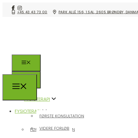
+45 43 43 73 00
PARK ALLÉ 156, 1.SAL, 2605 BRØNDBY, DANM
FYSIOTERAPI
FYSIOTERAPI
FØRSTE KONSULTATION
VIDERE FORLØB
FØRSTE KONSULTATION