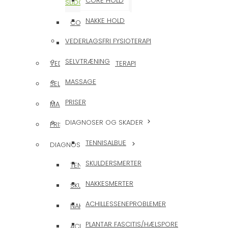
CORE HOLD
SLIDGIGT/ARTROSE
NAKKE HOLD
CORE HOLD
VEDERLAGSFRI FYSIOTERAPI
NAKKE HOLD
SELVTRÆNING
VEDERLAGSFRI FYSIOTERAPI
MASSAGE
SELVTRÆNING
PRISER
MASSAGE
DIAGNOSER OG SKADER
PRISER
TENNISALBUE
DIAGNOSER OG SKADER
SKULDERSMERTER
TENNISALBUE
NAKKESMERTER
SKULDERSMERTER
ACHILLESSENEPROBLEMER
NAKKESMERTER
PLANTAR FASCITIS/HÆLSPORE
ACHILLESSENEPROBLEMER