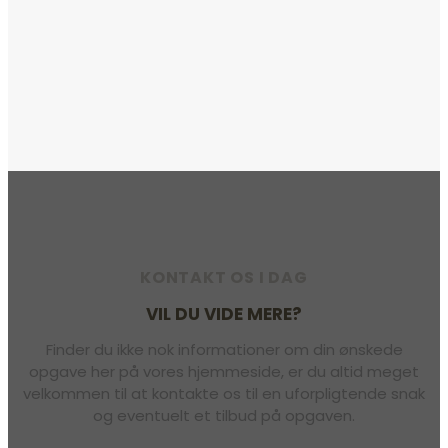
KONTAKT OS I DAG
VIL DU VIDE MERE?
Finder du ikke nok informationer om din ønskede
opgave her på vores hjemmeside, er du altid meget
velkommen til at kontakte os til en uforpligtende snak
og eventuelt et tilbud på opgaven.