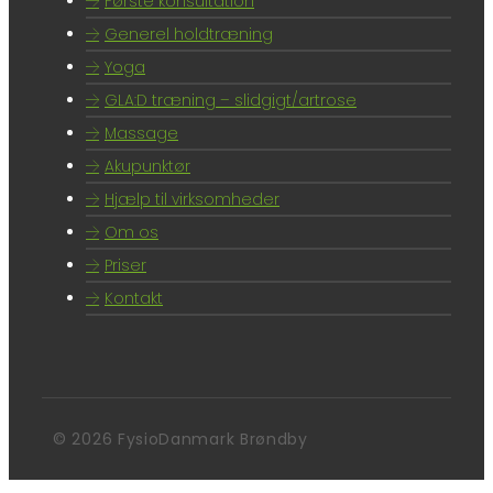
Første konsultation
Generel holdtræning
Yoga
GLA:D træning – slidgigt/artrose
Massage
Akupunktør
Hjælp til virksomheder
Om os
Priser
Kontakt
© 2026 FysioDanmark Brøndby