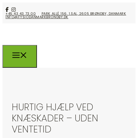
+45 43 43 73 00
PARK ALLÉ 156, 1.SAL, 2605 BRØNDBY, DANMARK
INFO@FYSIODANMARKBRONDBY.DK
HURTIG HJÆLP VED
KNÆSKADER – UDEN
VENTETID