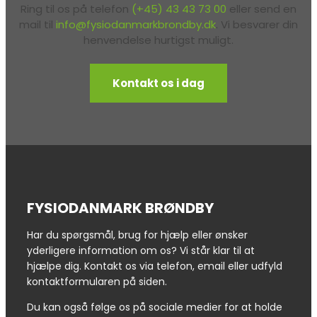
Ring til os på telefon
(+45) 43 43 73 00
eller send en
mail til
info@fysiodanmarkbrondby.dk
. Vi besvarer din
henvendelse hurtigst muligt.
Kontakt os i dag
FYSIODANMARK BRØNDBY
Har du spørgsmål, brug for hjælp eller ønsker
yderligere information om os? Vi står klar til at
hjælpe dig. Kontakt os via telefon, email eller udfyld
kontaktformularen på siden.
Du kan også følge os på sociale medier for at holde