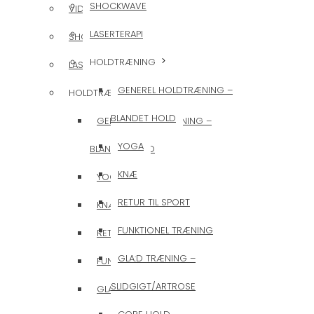
SHOCKWAVE
VIDERE FORLØB
LASERTERAPI
SHOCKWAVE
HOLDTRÆNING
LASERTERAPI
GENEREL HOLDTRÆNING –
HOLDTRÆNING
BLANDET HOLD
GENEREL HOLDTRÆNING –
YOGA
BLANDET HOLD
KNÆ
YOGA
RETUR TIL SPORT
KNÆ
FUNKTIONEL TRÆNING
RETUR TIL SPORT
GLA:D TRÆNING –
FUNKTIONEL TRÆNING
SLIDGIGT/ARTROSE
GLA:D TRÆNING –