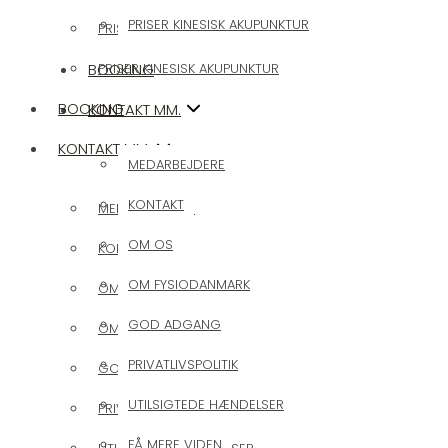
PRISER KINESISK AKUPUNKTUR
PRISER KIROPRAKTIK
BOOKING
PRISER KINESISK AKUPUNKTUR
BOOKING
KONTAKT MM.
KONTAKT MM.
MEDARBEJDERE
KONTAKT
MEDARBEJDERE
OM OS
KONTAKT
OM FYSIODANMARK
OM OS
GOD ADGANG
OM FYSIODANMARK
PRIVATLIVSPOLITIK
GOD ADGANG
UTILSIGTEDE HÆNDELSER
PRIVATLIVSPOLITIK
FÅ MERE VIDEN