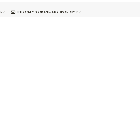
ARK
INFO@FYSIODANMARKBRONDBY.DK