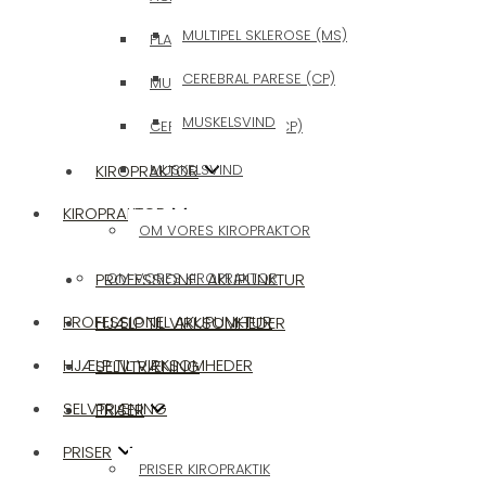
MULTIPEL SKLEROSE (MS)
PLANTAR FASCITIS/HÆLSPORE
CEREBRAL PARESE (CP)
MULTIPEL SKLEROSE (MS)
MUSKELSVIND
CEREBRAL PARESE (CP)
KIROPRAKTOR
MUSKELSVIND
KIROPRAKTOR
OM VORES KIROPRAKTOR
PROFESSIONEL AKUPUNKTUR
OM VORES KIROPRAKTOR
PROFESSIONEL AKUPUNKTUR
HJÆLP TIL VIRKSOMHEDER
HJÆLP TIL VIRKSOMHEDER
SELVTRÆNING
SELVTRÆNING
PRISER
PRISER
PRISER KIROPRAKTIK