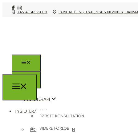
+45 43 43 73 00
PARK ALLÉ 156, 1.SAL, 2605 BRØNDBY, DANM
FYSIOTERAPI
FYSIOTERAPI
FØRSTE KONSULTATION
VIDERE FORLØB
FØRSTE KONSULTATION