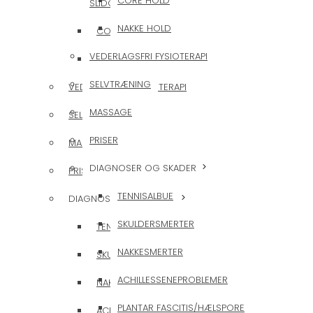
CORE HOLD
SLIDGIGT/ARTROSE
NAKKE HOLD
CORE HOLD
VEDERLAGSFRI FYSIOTERAPI
NAKKE HOLD
SELVTRÆNING
VEDERLAGSFRI FYSIOTERAPI
MASSAGE
SELVTRÆNING
PRISER
MASSAGE
DIAGNOSER OG SKADER
PRISER
TENNISALBUE
DIAGNOSER OG SKADER
SKULDERSMERTER
TENNISALBUE
NAKKESMERTER
SKULDERSMERTER
ACHILLESSENEPROBLEMER
NAKKESMERTER
PLANTAR FASCITIS/HÆLSPORE
ACHILLESSENEPROBLEMER